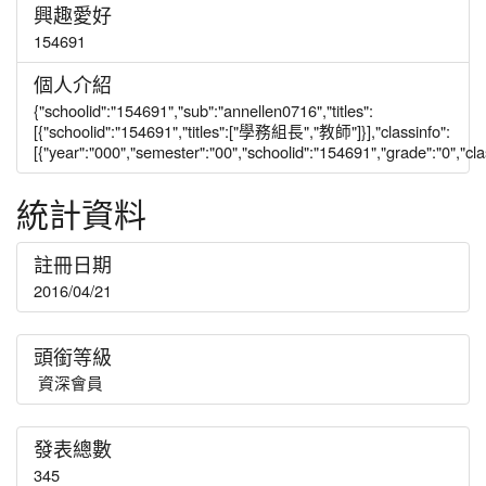
興趣愛好
154691
個人介紹
{"schoolid":"154691","sub":"annellen0716","titles":
[{"schoolid":"154691","titles":["學務組長","教師"]}],"classinfo":
[{"year":"000","semester":"00","schoolid":"154691","grade":"0","class
統計資料
註冊日期
2016/04/21
頭銜等級
資深會員
發表總數
345