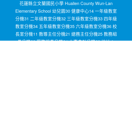
花蓮縣立文蘭國民小學 Hualien County Wun-Lan
Elementary School 幼兒園30 健康中心14 一年級教室
分機31 二年級教室分機32 三年級教室分機33 四年級
教室分機34 五年級教室分機35 六年級教室分機36 校
長室分機11 教導主任分機21 總務主任分機25 教務組
長分機22 學務組長分機24 人事會計分機23 地址：
972花蓮縣秀林鄉文蘭村米亞丸1號 1,Miyawan,
Wunlan Vi., Sioulin Township, Hualien County OID
2.16.886.111.90021.90011.100010 電話03-8641020
傳真03-8641751 統編08146400 學校代碼154691