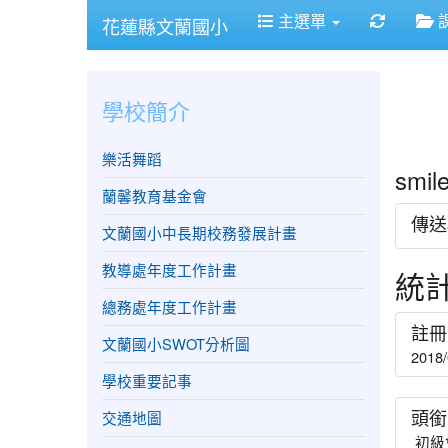
重新取
主選單
花蓮縣文蘭國小
學校簡介
樂活舞蹈
smi
蘭馨教育基金會
傳送
文蘭國小中長期校務發展計畫
教導處年度工作計畫
統
總務處年度工作計畫
註冊
文蘭國小SWOT分析圖
2018/
學校重要記事
頭銜
交通地圖
初級