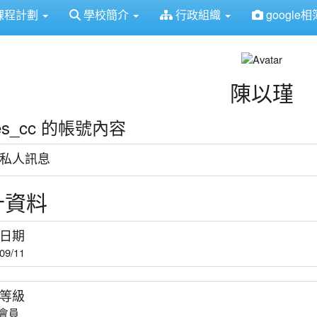
得佈景設定
課程計劃
學校簡介
行政組織
google相
陳以瑾
les_cc 的帳號內容
私人訊息
計資料
日期
09/11
等級
會員