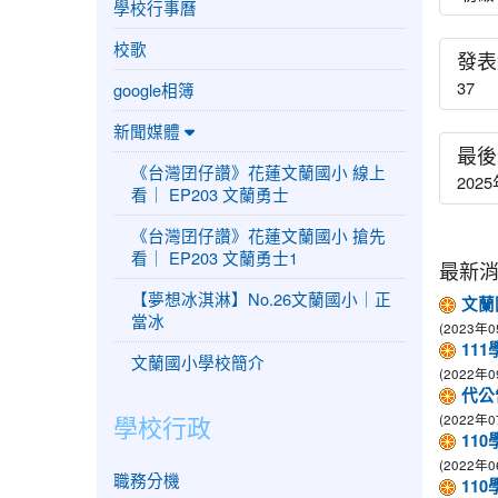
學校行事曆
校歌
發表
37
google相簿
新聞媒體
最後
《台灣囝仔讚》花蓮文蘭國小 線上
2025
看｜ EP203 文蘭勇士
《台灣囝仔讚》花蓮文蘭國小 搶先
看｜ EP203 文蘭勇士1
最新
【夢想冰淇淋】No.26文蘭國小｜正
文蘭
當冰
(2023年0
11
文蘭國小學校簡介
(2022年0
代公
學校行政
(2022年0
110
(2022年0
職務分機
11