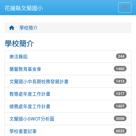
花蓮縣文蘭國小
Toggl
回首頁
學校簡介
學校簡介
樂活舞蹈
244
蘭馨教育基金會
1460
文蘭國小中長期校務發展計畫
1413
教導處年度工作計畫
1317
總務處年度工作計畫
1407
文蘭國小SWOT分析圖
3006
學校重要記事
6625