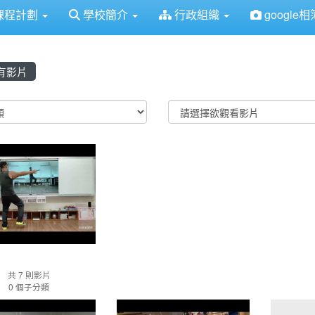
得佈景設定
課程計劃
學校簡介
行政組織
google相
有影片
o List
樂活舞蹈
樂活舞蹈
共 7 則影片
0 個子分類
4/30中高年級花東校外自主學習02
4/30中高年