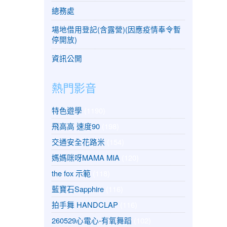
總務處
場地借用登記(含露營)(因應疫情奉令暫
停開放)
資訊公開
熱門影音
特色遊學
(1190)
飛高高 速度90
(198)
交通安全花路米
(154)
媽媽咪呀MAMA MIA
(120)
the fox 示範
(118)
藍寶石Sapphire
(116)
拍手舞 HANDCLAP
(116)
260529心電心-有氧舞蹈
(102)