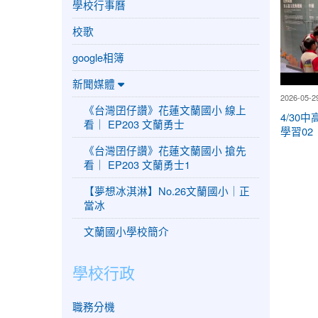
學校行事曆
校歌
google相簿
新聞媒體
2026-05-29
《台灣囝仔讚》花蓮文蘭國小 線上
4/30
看｜ EP203 文蘭勇士
學習02
《台灣囝仔讚》花蓮文蘭國小 搶先
看｜ EP203 文蘭勇士1
【夢想冰淇淋】No.26文蘭國小｜正
當冰
文蘭國小學校簡介
學校行政
職務分機