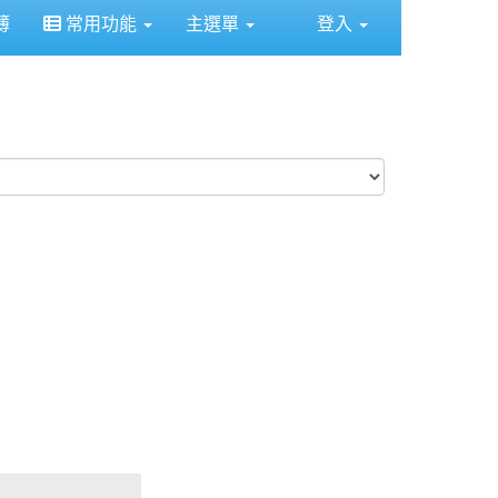
簿
常用功能
主選單
登入
級花東校外自主學習
特色遊學