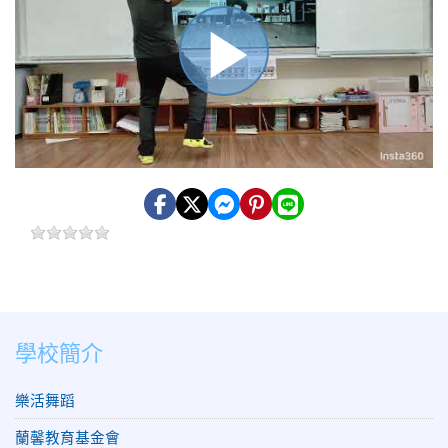
播
放
影
學校簡介
片
樂活舞蹈
蘭馨教育基金會