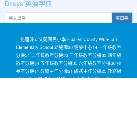
Dr.eye 英漢字典
英文單字
查單字
花蓮縣立文蘭國民小學 Hualien County Wun-Lan
Elementary School 幼兒園30 健康中心14 一年級教室
分機31 二年級教室分機32 三年級教室分機33 四年級
教室分機34 五年級教室分機35 六年級教室分機36 校
長室分機11 教導主任分機21 總務主任分機25 教務組
長分機22 學務組長分機24 人事會計分機23 地址：
972花蓮縣秀林鄉文蘭村米亞丸1號 1,Miyawan,
Wunlan Vi., Sioulin Township, Hualien County OID
2.16.886.111.90021.90011.100010 電話03-8641020
傳真03-8641751 統編08146400 學校代碼154691