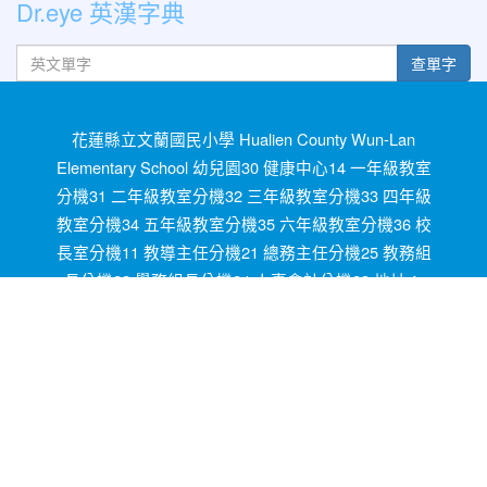
Dr.eye 英漢字典
英文單字
查單字
花蓮縣立文蘭國民小學 Hualien County Wun-Lan
Elementary School 幼兒園30 健康中心14 一年級教室
分機31 二年級教室分機32 三年級教室分機33 四年級
教室分機34 五年級教室分機35 六年級教室分機36 校
長室分機11 教導主任分機21 總務主任分機25 教務組
長分機22 學務組長分機24 人事會計分機23 地址：
972花蓮縣秀林鄉文蘭村米亞丸1號 1,Miyawan,
Wunlan Vi., Sioulin Township, Hualien County OID
2.16.886.111.90021.90011.100010 電話03-8641020
傳真03-8641751 統編08146400 學校代碼154691