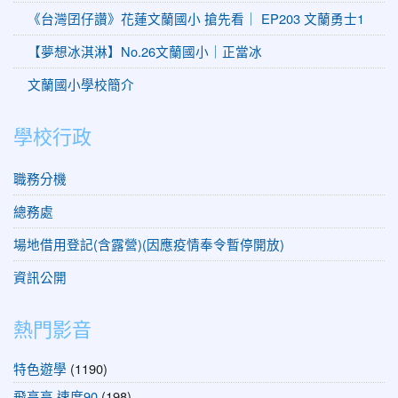
《台灣囝仔讚》花蓮文蘭國小 搶先看｜ EP203 文蘭勇士1
【夢想冰淇淋】No.26文蘭國小｜正當冰
文蘭國小學校簡介
學校行政
職務分機
總務處
場地借用登記(含露營)(因應疫情奉令暫停開放)
資訊公開
熱門影音
特色遊學
(1190)
飛高高 速度90
(198)