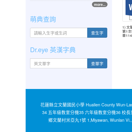
more...
萌典查詢
1) 
第1
查生字
章114
Dr.eye 英漢字典
英文單字
查單字
花蓮縣立文蘭國民小學 Hualien County Wun
34 五年級教室分機35 六年級教室分機36 校長
鄉文蘭村米亞丸1號 1,Miyawan, Wunlan Vi., Sio