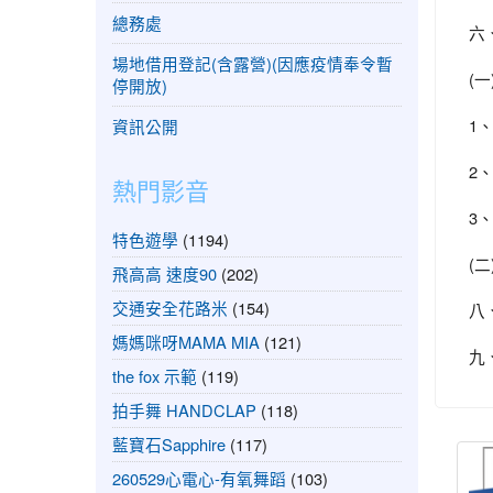
總務處
六
場地借用登記(含露營)(因應疫情奉令暫
(
停開放)
1、
資訊公開
2、
熱門影音
3、
特色遊學
(1194)
(
飛高高 速度90
(202)
交通安全花路米
(154)
八
媽媽咪呀MAMA MIA
(121)
九
the fox 示範
(119)
拍手舞 HANDCLAP
(118)
藍寶石Sapphire
(117)
260529心電心-有氧舞蹈
(103)