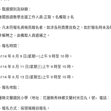
、甄選類別及缺額：
魯閣族語教學支援工作人員:正取 1 名備取 2 名
、凡未符報名資格而報名者，如涉及刑責應自負之，如於報名時未及
件解聘之，由備取人員遞補之。
、報名時間：
)114 年 6 月 9 日(星期一)上午 9 時至 10 時。
)114 年 6 月 11 日(星期三)上午 9 時至 10 時。
)114 年 6 月 13 日(星期五)上午 9 時至 10 時。
、報名地點：
蓮縣文蘭國民小學〈地址：花蓮縣秀林鄉文蘭村米亞丸 1 號> 電話：（ 03
、報名方式：採現場親自報名。