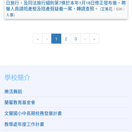
日施行，及同法施行細則第7條於本年1月18日修正發布後，聘
僱人員請陪產檢及陪產假疑義一案，轉請查照。
(
艾美花
/ 526 /
人事
)
(目前頁次)
下一頁
最後頁
«
‹
1
2
3
›
»
學校簡介
樂活舞蹈
蘭馨教育基金會
文蘭國小中長期校務發展計畫
教導處年度工作計畫