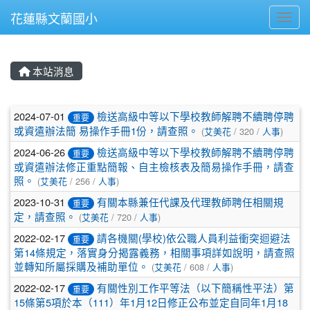
花蓮縣文蘭國小
Toggl
本站消息
文章列表
2024-07-01
檢送高級中等以下學校教師解聘不續聘停聘
重要
或資遣辦法簡 易操作手冊1份，請查照。
(
艾美花
/ 320 /
人事
)
2024-06-26
檢送高級中等以下學校教師解聘不續聘停聘
重要
或資遣辦法修正重點簡報、自主檢核表及簡易操作手冊，請查
照。
(
艾美花
/ 256 /
人事
)
2023-10-31
有關本縣兼任代課及代理教師聘任相關規
重要
定，請查照。
(
艾美花
/ 720 /
人事
)
2022-02-17
請各機關(學校)依公職人員利益衝突迴避法
重要
第14條規定，落實身分揭露義務，相關事項詳如說明，請查照
並轉知所屬採購及補助單位。
(
艾美花
/ 608 /
人事
)
2022-02-17
有關性別工作平等法（以下簡稱性平法）第
重要
15條第5項於本（111）年1月12日修正公布並定自同年1月18