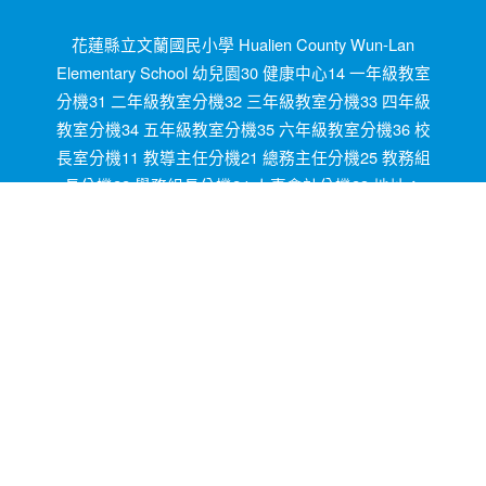
花蓮縣立文蘭國民小學 Hualien County Wun-Lan
Elementary School 幼兒園30 健康中心14 一年級教室
分機31 二年級教室分機32 三年級教室分機33 四年級
教室分機34 五年級教室分機35 六年級教室分機36 校
長室分機11 教導主任分機21 總務主任分機25 教務組
長分機22 學務組長分機24 人事會計分機23 地址：
972花蓮縣秀林鄉文蘭村米亞丸1號 1,Miyawan,
Wunlan Vi., Sioulin Township, Hualien County OID
2.16.886.111.90021.90011.100010 電話03-8641020
傳真03-8641751 統編08146400 學校代碼154691